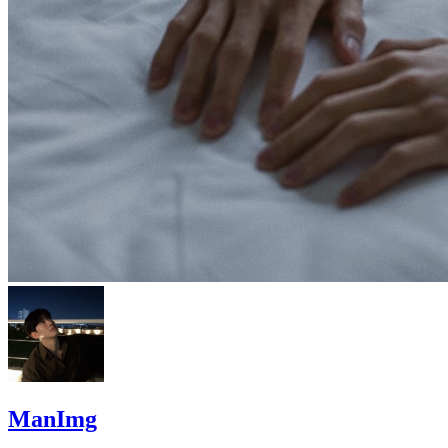
ManImg