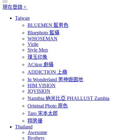
現在登錄。
Taiwan
BLUEMEN 藍男色
Bluephoto 藍攝
WHOSEMAN
Virile
Style Men
璞玉印象
ACtion 劇攝
ADDICTION 上癮
In Wonderland 男神遊園地
HIM VISION
JQVISION
Namibia 納米比亞 PHALLUST Zambia
Original Photo 原色
Taro 宋本太郎
翔男優
Thailand
Awesome
Brothers