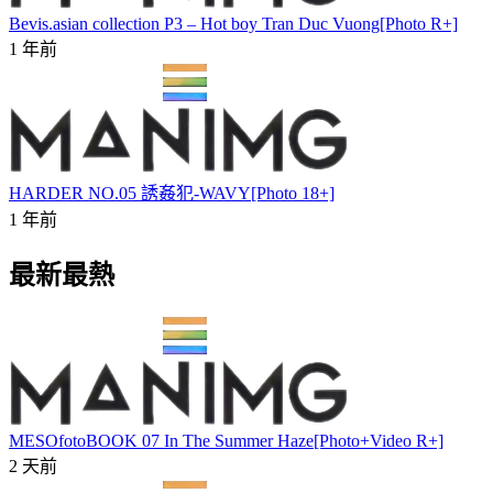
Bevis.asian collection P3 – Hot boy Tran Duc Vuong[Photo R+]
1 年前
HARDER NO.05 誘姦犯-WAVY[Photo 18+]
1 年前
最新最熱
MESOfotoBOOK 07 In The Summer Haze[Photo+Video R+]
2 天前