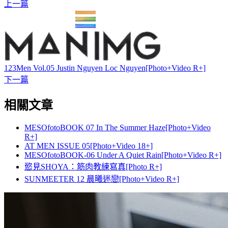
上一篇
123Men Vol.05 Justin Nguyen Loc Nguyen[Photo+Video R+]
下一篇
相關文章
MESOfotoBOOK 07 In The Summer Haze[Photo+Video
R+]
AT MEN ISSUE 05[Photo+Video 18+]
MESOfotoBOOK-06 Under A Quiet Rain[Photo+Video R+]
慾見SHOYA：筋肉教練寫真[Photo R+]
SUNMEETER 12 晨曦迷戀[Photo+Video R+]