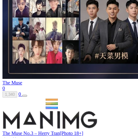
The Muse
0
0
1,340
The Muse No.3 – Herry Tran[Photo 18+]