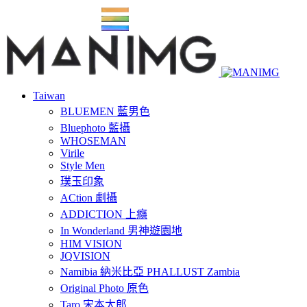
Taiwan
BLUEMEN 藍男色
Bluephoto 藍攝
WHOSEMAN
Virile
Style Men
璞玉印象
ACtion 劇攝
ADDICTION 上癮
In Wonderland 男神遊園地
HIM VISION
JQVISION
Namibia 納米比亞 PHALLUST Zambia
Original Photo 原色
Taro 宋本太郎