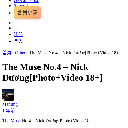
OF/Collection
Support
會員小窩
注册
登入
首頁
›
Other
›
The Muse No.4 – Nick Dương[Photo+Video 18+]
The Muse No.4 – Nick
Dương[Photo+Video 18+]
ManImg
1 年前
The Muse
No.4 – Nick Dương[Photo+Video 18+]