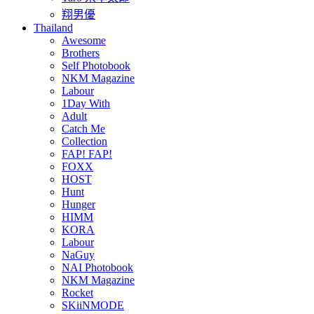
翔男優
Thailand
Awesome
Brothers
Self Photobook
NKM Magazine
Labour
1Day With
Adult
Catch Me
Collection
FAP! FAP!
FOXX
HOST
Hunt
Hunger
HIMM
KORA
Labour
NaGuy
NAI Photobook
NKM Magazine
Rocket
SKiiNMODE