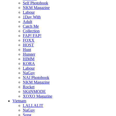
Self Photobook
NKM Magazine
Labour
1Day With
Adult
Catch Me
Collection
FAP! FAP!
FOXX
HOST
Hunt
Hunger
HIMM
KORA
Labour
NaGuy
NAI Photobook
NKM Magazine
Rocket
SKiiNMODE
XOXO Magazine
Vietnam
LALLALIT
NaGuy
Song