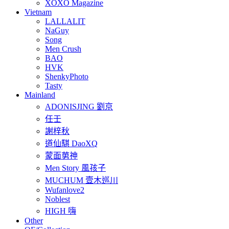
XOXO Magazine
Vietnam
LALLALIT
NaGuy
Song
Men Crush
BAO
HVK
ShenkyPhoto
Tasty
Mainland
ADONISJING 劉京
任壬
謝梓秋
道仙騏 DaoXQ
蒙面莮神
Men Story 風孩子
MUCHUM 壹木巡川
Wufanlove2
Noblest
HIGH 嗨
Other