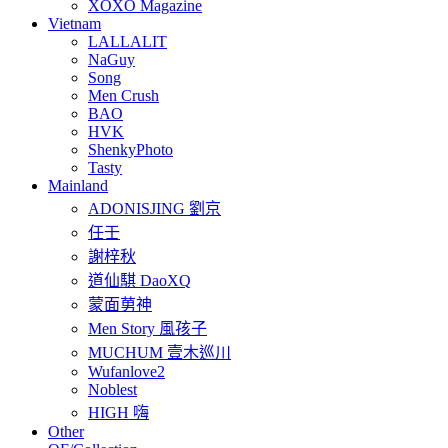
XOXO Magazine
Vietnam
LALLALIT
NaGuy
Song
Men Crush
BAO
HVK
ShenkyPhoto
Tasty
Mainland
ADONISJING 劉京
任壬
謝梓秋
道仙騏 DaoXQ
蒙面莮神
Men Story 風孩子
MUCHUM 壹木巡川
Wufanlove2
Noblest
HIGH 嗨
Other