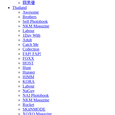
翔男優
Thailand
Awesome
Brothers
Self Photobook
NKM Magazine
Labour
1Day With
Adult
Catch Me
Collection
FAP! FAP!
FOXX
HOST
Hunt
Hunger
HIMM
KORA
Labour
NaGuy
NAI Photobook
NKM Magazine
Rocket
SKiiNMODE
XOXO Magazine