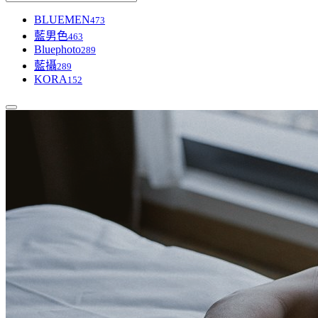
BLUEMEN
473
藍男色
463
Bluephoto
289
藍攝
289
KORA
152