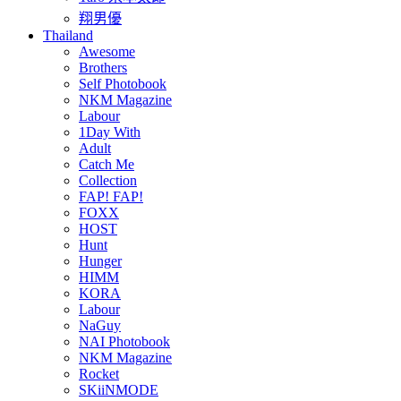
翔男優
Thailand
Awesome
Brothers
Self Photobook
NKM Magazine
Labour
1Day With
Adult
Catch Me
Collection
FAP! FAP!
FOXX
HOST
Hunt
Hunger
HIMM
KORA
Labour
NaGuy
NAI Photobook
NKM Magazine
Rocket
SKiiNMODE