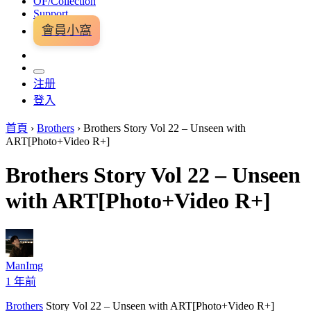
OF/Collection
Support
會員小窩
注册
登入
首頁
›
Brothers
›
Brothers Story Vol 22 – Unseen with
ART[Photo+Video R+]
Brothers Story Vol 22 – Unseen
with ART[Photo+Video R+]
ManImg
1 年前
Brothers
Story Vol 22 – Unseen with ART[Photo+Video R+]