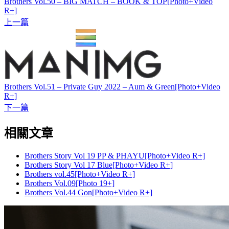
Brothers Vol.50 – BIG MATCH – BOOK & TOP[Photo+Video
R+]
上一篇
Brothers Vol.51 – Private Guy 2022 – Aum & Green[Photo+Video
R+]
下一篇
相關文章
Brothers Story Vol 19 PP & PHAYU[Photo+Video R+]
Brothers Story Vol 17 Blue[Photo+Video R+]
Brothers vol.45[Photo+Video R+]
Brothers Vol.09[Photo 19+]
Brothers Vol.44 Gon[Photo+Video R+]