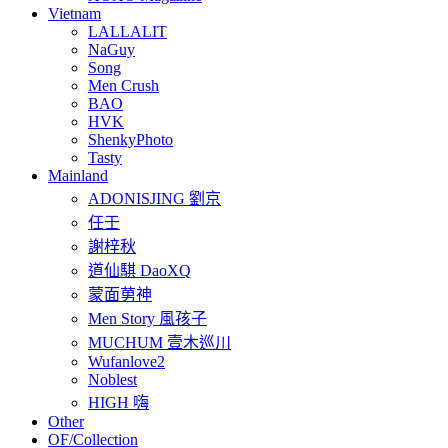
Vietnam
LALLALIT
NaGuy
Song
Men Crush
BAO
HVK
ShenkyPhoto
Tasty
Mainland
ADONISJING 劉京
任壬
謝梓秋
道仙騏 DaoXQ
蒙面莮神
Men Story 風孩子
MUCHUM 壹木巡川
Wufanlove2
Noblest
HIGH 嗨
Other
OF/Collection