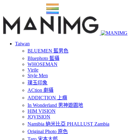
Taiwan
BLUEMEN 藍男色
Bluephoto 藍攝
WHOSEMAN
Virile
Style Men
璞玉印象
ACtion 劇攝
ADDICTION 上癮
In Wonderland 男神遊園地
HIM VISION
JQVISION
Namibia 納米比亞 PHALLUST Zambia
Original Photo 原色
Taro 宋本太郎